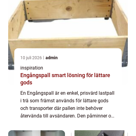
10 juli 2026
admin
inspiration
Engångspall smart lösning för lättare
gods
En Engångspall är en enkel, prisvärd lastpall
i trä som främst används för lättare gods
och transporter där pallen inte behöver
återvända till avsändaren. Den påminner om
en klassisk EUR-pall till mått och funktion,
men har en enklare konstruktion oc...