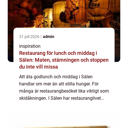
31 juli 2026
admin
inspiration
Restaurang för lunch och middag i
Sälen: Maten, stämningen och stoppen
du inte vill missa
Att äta godlunch och middag i Sälen
handlar om mer än att stilla hunger. För
många är restaurangbesöket lika viktigt som
skidåkningen. I Sälen har restauranglivet
vuxit fram sida vid sida med backarna oc...