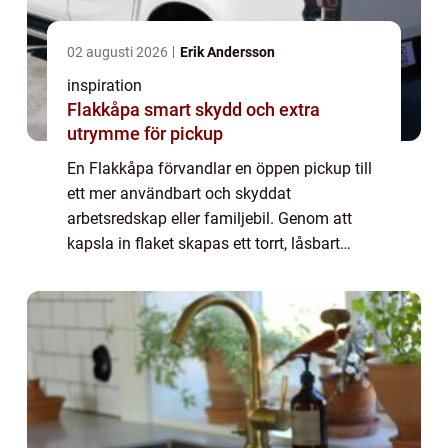
02 augusti 2026
Erik Andersson
inspiration
Flakkåpa smart skydd och extra
utrymme för pickup
En Flakkåpa förvandlar en öppen pickup till
ett mer användbart och skyddat
arbetsredskap eller familjebil. Genom att
kapsla in flaket skapas ett torrt, låsbart
utrymme där last ligger skyddad från väder,
smuts och insyn. Samtidigt påverkas bilens
kör...