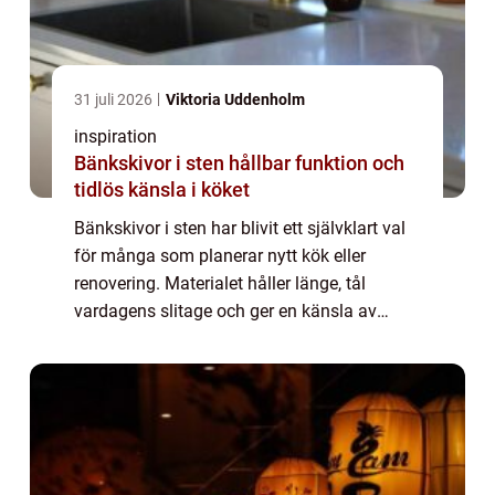
31 juli 2026
Viktoria Uddenholm
inspiration
Bänkskivor i sten hållbar funktion och
tidlös känsla i köket
Bänkskivor i sten har blivit ett självklart val
för många som planerar nytt kök eller
renovering. Materialet håller länge, tål
vardagens slitage och ger en känsla av
tyngd och kvalitet som är svår att ersätta
med laminat eller trä. Den som väljer ste...