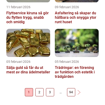
11 februari 2026
09 februari 2026
Flyttservice kiruna så gör
Asfaltering så skapar du
du flytten trygg, snabb
hållbara och snygga ytor
och smidig
runt huset
05 februari 2026
05 februari 2026
Sälja guld så får du ut
Trädringar: en förening
mest av dina ädelmetaller
av funktion och estetik i
trädgården
1
2
3
…
94