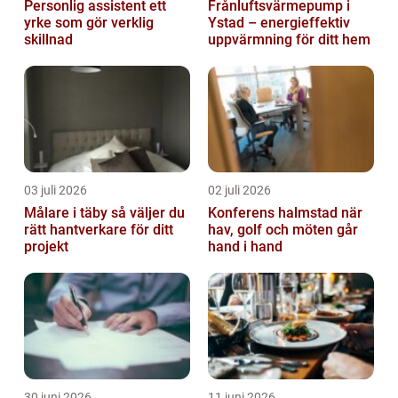
Personlig assistent ett
Frånluftsvärmepump i
yrke som gör verklig
Ystad – energieffektiv
skillnad
uppvärmning för ditt hem
03 juli 2026
02 juli 2026
Målare i täby så väljer du
Konferens halmstad när
rätt hantverkare för ditt
hav, golf och möten går
projekt
hand i hand
30 juni 2026
11 juni 2026