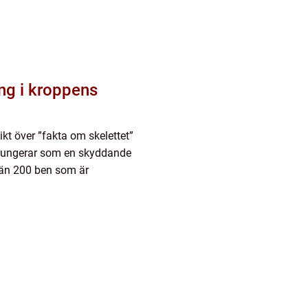
ng i kroppens
kt över ”fakta om skelettet”
h fungerar som en skyddande
 än 200 ben som är