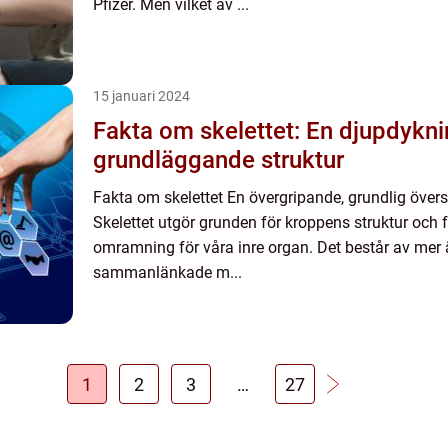
Pfizer. Men vilket av ...
15 januari 2024
Fakta om skelettet: En djupdykni
grundläggande struktur
Fakta om skelettet En övergripande, grundlig översi
Skelettet utgör grunden för kroppens struktur oc
omramning för våra inre organ. Det består av mer
sammanlänkade m...
1
2
3
…
27