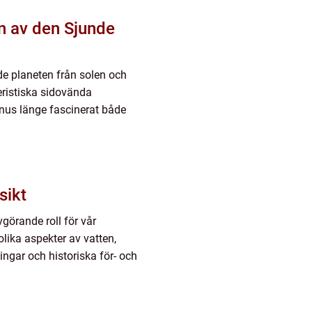
n av den Sjunde
de planeten från solen och
teristiska sidovända
nus länge fascinerat både
versikt
görande roll för vår
olika aspekter av vatten,
ingar och historiska för- och