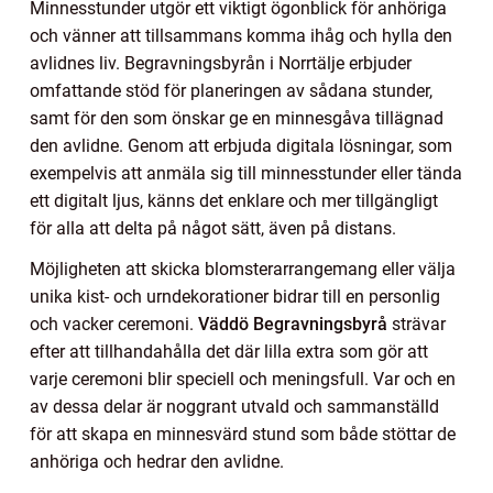
Minnesstunder utgör ett viktigt ögonblick för anhöriga
och vänner att tillsammans komma ihåg och hylla den
avlidnes liv. Begravningsbyrån i Norrtälje erbjuder
omfattande stöd för planeringen av sådana stunder,
samt för den som önskar ge en minnesgåva tillägnad
den avlidne. Genom att erbjuda digitala lösningar, som
exempelvis att anmäla sig till minnesstunder eller tända
ett digitalt ljus, känns det enklare och mer tillgängligt
för alla att delta på något sätt, även på distans.
Möjligheten att skicka blomsterarrangemang eller välja
unika kist- och urndekorationer bidrar till en personlig
och vacker ceremoni.
Väddö Begravningsbyrå
strävar
efter att tillhandahålla det där lilla extra som gör att
varje ceremoni blir speciell och meningsfull. Var och en
av dessa delar är noggrant utvald och sammanställd
för att skapa en minnesvärd stund som både stöttar de
anhöriga och hedrar den avlidne.