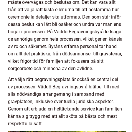
måste övervägas och beslutas om. Det kan vara allt
från att välja rätt kista eller urna till att bestämma hur
ceremoniella detaljer ska utformas. Den som står inför
dessa beslut kan lätt bli osäker och undra var man ens
börjar i processen. På Väddö Begravningsbyrå ledsagar
de anhöriga genom hela processen, vilket ger en känsla
av ro och säkerhet. Byråns erfarna personal tar hand
om allt det praktiska, från dödsannonser till gravstenar,
vilket frigör tid för familjen att fokusera på sitt
sorgearbete och minnena av den avlidne.
Att välja rätt begravningsplats är också en central del
av processen. Väddö Begravningsbyrå hjälper till med
alla nödvändiga arrangemang i samband med
gravplatsen, inklusive eventuella juridiska aspekter.
Genom att erbjuda en heltäckande service kan familjen
känna sig trygg med att allt sköts på bästa och mest
respektfulla sätt.