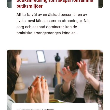
Butiksinredning som skapar lönsamma
butiksmiljöer
Att ta farväl av en älskad person är en av
livets mest känslosamma utmaningar. När
sorg och saknad dominerar, kan de
praktiska arrangemangen kring en
begravning kännas överväldigande. Här
spelar en begravn...