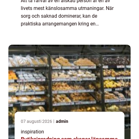
Att ta farväl av en älskad person är en av
livets mest känslosamma utmaningar. När
sorg och saknad dominerar, kan de
praktiska arrangemangen kring en
begravning kännas överväldigande. Här
spelar en begravn...
07 augusti 2026
admin
inspiration