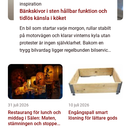
inspiration
Bänkskivor i sten hållbar funktion och
tidlös känsla i köket
En bil som startar varje morgon, rullar stabilt
på motorvägen och klarar vinterns kyla utan
protester är ingen självklarhet. Bakom en
trygg bilvardag ligger regelbunden bilservice,
noggranna kontroller och genomtänkta val
av...
31 juli 2026
10 juli 2026
Restaurang för lunch och
Engångspall smart
middag i Sälen: Maten,
lösning för lättare gods
stämningen och stoppen
du inte vill missa