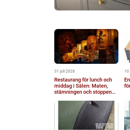
31 juli 2026
10 
Restaurang för lunch och
Engå
middag i Sälen: Maten,
fö
stämningen och stoppen
du inte vill missa