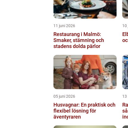
11 juni 2026
10 
Restaurang i Malmö:
El
Smaker, stämning och
oc
stadens dolda pärlor
05 juni 2026
13
Husvagnar: En praktisk och
Ra
flexibel lösning för
så
äventyraren
in