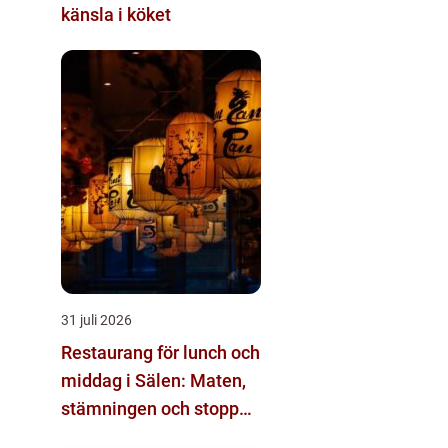
känsla i köket
31 juli 2026
Restaurang för lunch och
middag i Sälen: Maten,
stämningen och stoppen
du inte vill missa