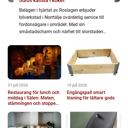
tidlös känsla i köket
Belägen i hjärtat av Roslagen erbjuder
bilverkstad i Norrtälje ovärderlig service till
fordonsägare i området. Med sin
småstadscharm och närhet till storstaden
Stockholm har Norrtälje blivit en attraktiv...
31 juli 2026
10 juli 2026
Restaurang för lunch och
Engångspall smart
middag i Sälen: Maten,
lösning för lättare gods
stämningen och stoppen
du inte vill missa