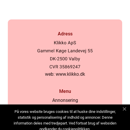
Adress
web:
www.klikko.dk
Menu
Annonsering
Om oss
På vores website bruges cookies til at huske dine indstillinger,
Cookies
statistik og personalisering af indhold og annoncer. Denne
information deles med tredjepart. Ved fortsat brug af websiden
Kontakta oss
godkender du cookiepolitikken.