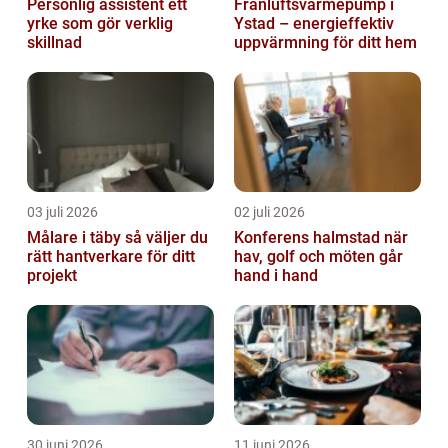
Personlig assistent ett
Frånluftsvärmepump i
yrke som gör verklig
Ystad – energieffektiv
skillnad
uppvärmning för ditt hem
03 juli 2026
02 juli 2026
Målare i täby så väljer du
Konferens halmstad när
rätt hantverkare för ditt
hav, golf och möten går
projekt
hand i hand
30 juni 2026
11 juni 2026