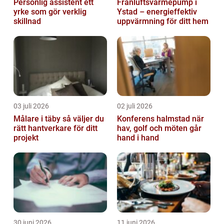
Personlig assistent ett
Frånluftsvärmepump i
yrke som gör verklig
Ystad – energieffektiv
skillnad
uppvärmning för ditt hem
03 juli 2026
02 juli 2026
Målare i täby så väljer du
Konferens halmstad när
rätt hantverkare för ditt
hav, golf och möten går
projekt
hand i hand
30 juni 2026
11 juni 2026