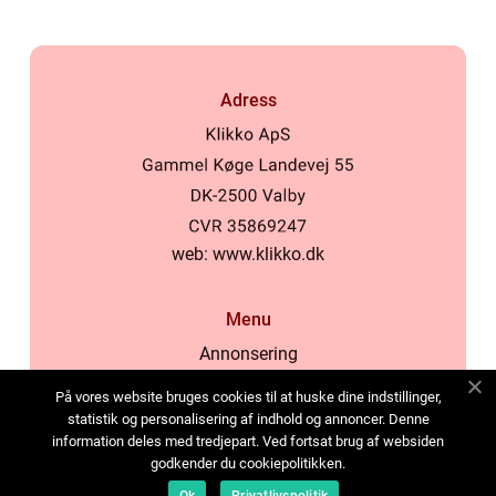
Adress
web:
www.klikko.dk
Menu
Annonsering
Om oss
På vores website bruges cookies til at huske dine indstillinger,
Cookies
statistik og personalisering af indhold og annoncer. Denne
information deles med tredjepart. Ved fortsat brug af websiden
Kontakta oss
godkender du cookiepolitikken.
Sitemap