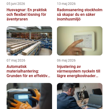
05 juni 2026
13 maj 2026
Husvagnar: En praktisk
Radonsanering stockholm
och flexibel lösning för
så skapar du en säker
äventyraren
inomhusmiljö
07 maj 2026
06 maj 2026
Automatisk
Injustering av
materialhantering:
värmesystem nyckeln till
Grunden för en effektiv
lägre energikostnader
och säker arbetsplats
och jämnare
inomhusklimat