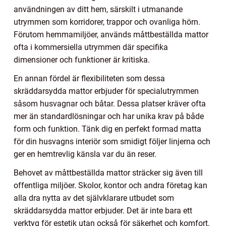
användningen av ditt hem, särskilt i utmanande
utrymmen som korridorer, trappor och ovanliga hörn.
Förutom hemmamiljöer, används måttbeställda mattor
ofta i kommersiella utrymmen där specifika
dimensioner och funktioner är kritiska.
En annan fördel är flexibiliteten som dessa
skräddarsydda mattor erbjuder för specialutrymmen
såsom husvagnar och båtar. Dessa platser kräver ofta
mer än standardlösningar och har unika krav på både
form och funktion. Tänk dig en perfekt formad matta
för din husvagns interiör som smidigt följer linjerna och
ger en hemtrevlig känsla var du än reser.
Behovet av måttbeställda mattor sträcker sig även till
offentliga miljöer. Skolor, kontor och andra företag kan
alla dra nytta av det självklarare utbudet som
skräddarsydda mattor erbjuder. Det är inte bara ett
verktyg för estetik utan också för säkerhet och komfort.