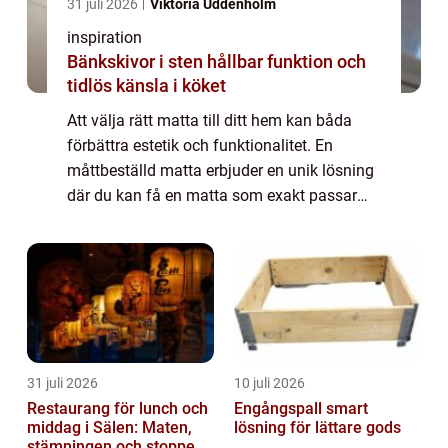
31 juli 2026
Viktoria Uddenholm
inspiration
Bänkskivor i sten hållbar funktion och
tidlös känsla i köket
Att välja rätt matta till ditt hem kan båda
förbättra estetik och funktionalitet. En
måttbeställd matta erbjuder en unik lösning
där du kan få en matta som exakt passar
din specifika yta och stil. ...
31 juli 2026
10 juli 2026
Restaurang för lunch och
Engångspall smart
middag i Sälen: Maten,
lösning för lättare gods
stämningen och stoppen