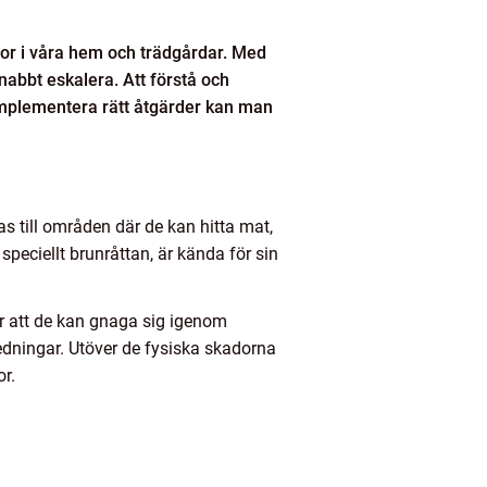
dor i våra hem och trädgårdar. Med
abbt eskalera. Att förstå och
implementera rätt åtgärder kan man
s till områden där de kan hitta mat,
speciellt brunråttan, är kända för sin
 gör att de kan gnaga sig igenom
lledningar. Utöver de fysiska skadorna
r.