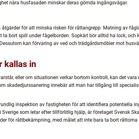
tlighet nära husfasaden minskar deras gömda ingångsvägar.
tgärder för att minska risken för råttangrepp. Matning av fåglar k
t ta bort spill under fågelborden. Sopkärl bör alltid ha lock, o
 Dessutom kan förvaring av ved och trädgårdsmöbler mot husvägge
 kallas in
arstår, eller om situationen verkar bortom kontroll, kan det vara
om skadedjurssanering innebär att man har tillgång till specialis
undlig inspektion av fastigheten för att identifiera potentiella
Sverige som letar efter tillförlitlig hjälp, är företaget Svensk Sk
er för råttbekämpning, med målet att inte bara ta bort råttorna 