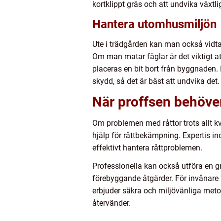
kortklippt gräs och att undvika väx
Hantera utomhusmiljön
Ute i trädgården kan man också vidta å
Om man matar fåglar är det viktigt at
placeras en bit bort från byggnaden.
skydd, så det är bäst att undvika det.
När proffsen behöver
Om problemen med råttor trots allt kv
hjälp för råttbekämpning. Expertis in
effektivt hantera råttproblemen.
Professionella kan också utföra en gr
förebyggande åtgärder. För invånare i 
erbjuder säkra och miljövänliga metod
återvänder.