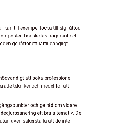
an till exempel locka till sig råttor.
ch komposten bör skötas noggrant och
n ge råttor ett lättillgängligt
 nödvändigt att söka professionell
erade tekniker och medel för att
 ingångspunkter och ge råd om vidare
adedjurssanering ett bra alternativ. De
utan även säkerställa att de inte