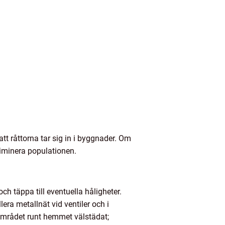
 att råttorna tar sig in i byggnader. Om
eliminera populationen.
ch täppa till eventuella håligheter.
era metallnät vid ventiler och i
 området runt hemmet välstädat;