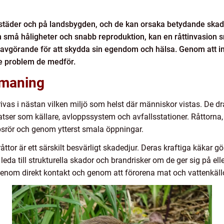
e städer och på landsbygden, och de kan orsaka betydande ska
 små håligheter och snabb reproduktion, kan en råttinvasion sn
r avgörande för att skydda sin egendom och hälsa. Genom att 
de problem de medför.
utmaning
vas i nästan vilken miljö som helst där människor vistas. De dra
atser som källare, avloppssystem och avfallsstationer. Råttorna, 
srör och genom ytterst smala öppningar.
r råttor är ett särskilt besvärligt skadedjur. Deras kraftiga käkar
 leda till strukturella skador och brandrisker om de ger sig på e
genom direkt kontakt och genom att förorena mat och vattenkällo