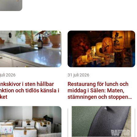
juli 2026
31 juli 2026
kskivor i sten hållbar
Restaurang för lunch och
nktion och tidlös känsla i
middag i Sälen: Maten,
ket
stämningen och stoppen
du inte vill missa