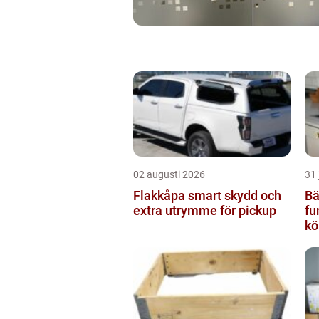
02 augusti 2026
31 
Flakkåpa smart skydd och
Bän
extra utrymme för pickup
fu
kö