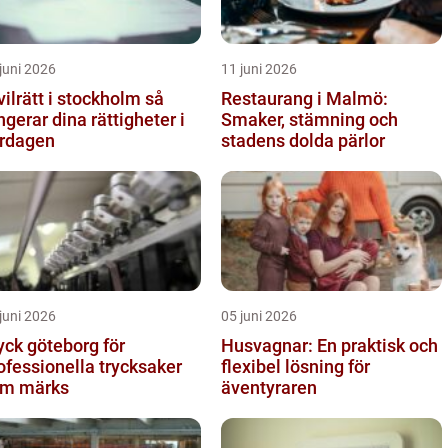
juni 2026
11 juni 2026
vilrätt i stockholm så
Restaurang i Malmö:
ngerar dina rättigheter i
Smaker, stämning och
rdagen
stadens dolda pärlor
juni 2026
05 juni 2026
yck göteborg för
Husvagnar: En praktisk och
ofessionella trycksaker
flexibel lösning för
m märks
äventyraren