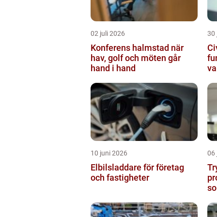
02 juli 2026
30 
Konferens halmstad när
Ci
hav, golf och möten går
fu
hand i hand
va
10 juni 2026
06 
Elbilsladdare för företag
Tr
och fastigheter
pr
so