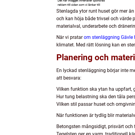
Stenlagda ytor runt huset gör mer än 
och kan höja både trivsel och värde på
materialval, underarbete och dränerin
När vi pratar
om stenläggning Gävle 
klimatet. Med rätt lösning kan en ste
Planering och materi
En lyckad stenläggning börjar inte m
att besvara:
Vilken funktion ska ytan ha uppfart, 
Hur tung belastning ska den tåla perso
Vilken stil passar huset och omgivning
När funktionen är tydlig blir material
Betongsten mångsidigt, prisvärt och fi
Tegelsten ger en varm, traditionell kä