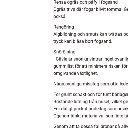
Rensa ogräs och påfyll fogsand
Ogräs trivs där fogar blivit tomma. 
också.
Rengöring
Algbildning och smuts kan tvättas bo
tryck kan blåsa bort fogsand.
Snöröjning
I Gävle är snörika vintrar inget ovan
gummilist för att minimera risken fö
omgivande växtlighet.
Några vanliga misstag som ofta leder
För grunt schakt och för tunt bärlager,
Bristande lutning från huset, vilket g
För dåligt packat underlag som orsakar
Ogenomtänkt materialval som inte tål
Genom att ta dessa fallgropar på all