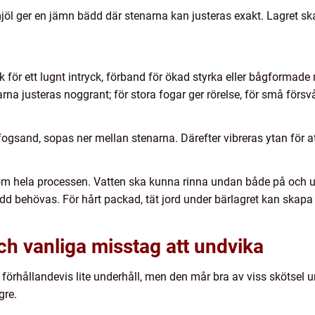
mjöl ger en jämn bädd där stenarna kan justeras exakt. Lagret s
k för ett lugnt intryck, förband för ökad styrka eller bågformade
na justeras noggrant; för stora fogar ger rörelse, för små försv
fogsand, sopas ner mellan stenarna. Därefter vibreras ytan för at
om hela processen. Vatten ska kunna rinna undan både på och un
d behövas. För hårt packad, tät jord under bärlagret kan skapa 
och vanliga misstag att undvika
 förhållandevis lite underhåll, men den mår bra av viss skötsel u
gre.