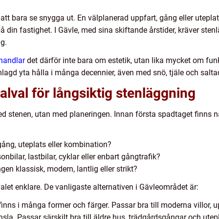
att bara se snygga ut. En välplanerad uppfart, gång eller utepla
 din fastighet. I Gävle, med sina skiftande årstider, kräver stenl
g.
handlar
det därför inte bara om estetik, utan lika mycket om funk
nlagd yta hålla i många decennier, även med snö, tjäle och salta
alval för långsiktig stenläggning
ed stenen, utan med planeringen. Innan första spadtaget finns n
gång, uteplats eller kombination?
nbilar, lastbilar, cyklar eller enbart gångtrafik?
en klassisk, modern, lantlig eller strikt?
valet enklare. De vanligaste alternativen i Gävleområdet är:
nns i många former och färger. Passar bra till moderna villor, up
nsla. Passar särskilt bra till äldre hus, trädgårdsgångar och ute