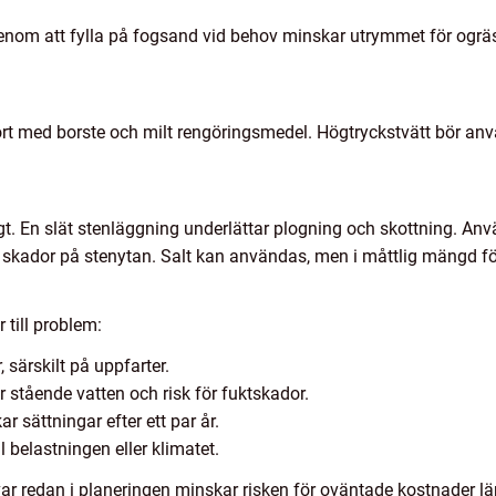
Genom att fylla på fogsand vid behov minskar utrymmet för ogrä
rt med borste och milt rengöringsmedel. Högtryckstvätt bör anvä
ligt. En slät stenläggning underlättar plogning och skottning. An
r skador på stenytan. Salt kan användas, men i måttlig mängd f
 till problem:
 särskilt på uppfarter.
er stående vatten och risk för fuktskador.
 sättningar efter ett par år.
 belastningen eller klimatet.
var redan i planeringen minskar risken för oväntade kostnader lä