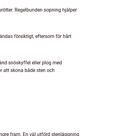
srötter. Regelbunden sopning hjälper
ndas försiktigt, eftersom för hårt
vänd snöskyffel eller plog med
ör att skona både sten och
ngre fram. En väl utförd stenläggning