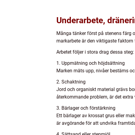
Underarbete, dräneri
Många tänker först på stenens färg o
markarbete är den viktigaste faktorn f
Arbetet följer i stora drag dessa steg:
1. Uppmätning och höjdsättning
Marken mäts upp, nivåer bestäms och 
2. Schaktning
Jord och organiskt material grävs bort
återkommande problem, är det extra vi
3. Bärlager och förstärkning
Ett bärlager av krossat grus eller 
är avgörande för att undvika framtid
4. Sättsand eller stenmjöl