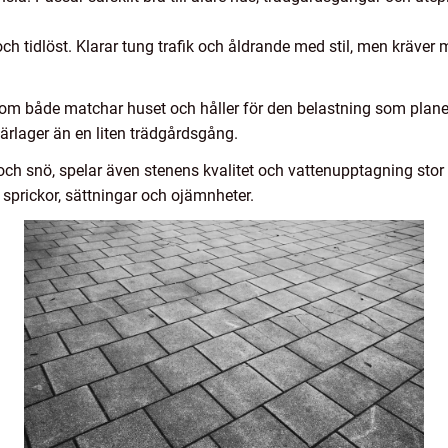
ch tidlöst. Klarar tung trafik och åldrande med stil, men kräver 
l som både matchar huset och håller för den belastning som plan
ärlager än en liten trädgårdsgång.
h snö, spelar även stenens kvalitet och vattenupptagning stor r
 sprickor, sättningar och ojämnheter.