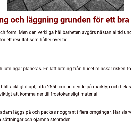
ng och läggning grunden för ett bra 
ch form. Men den verkliga hållbarheten avgörs nästan alltid unde
ör ett resultat som håller över tid.
lutningar planeras. En lätt lutning från huset minskar risken f
 tillräckligt djupt, ofta 2550 cm beroende på marktyp och belastni
ktigt att komma ner till frostokänsligt material.
makadam läggs på och packas noggrant i flera omgångar. Här sla
a sättningar och ojämna stenrader.