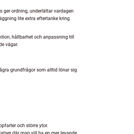
ts ger ordning, underlättar vardagen
äggning lite extra eftertanke kring
tion, hållbarhet och anpassning till
de vägar.
ågra grundfrågor som alltid lönar sig
pfarter och större ytor.
platser där man vill ha en mer levande