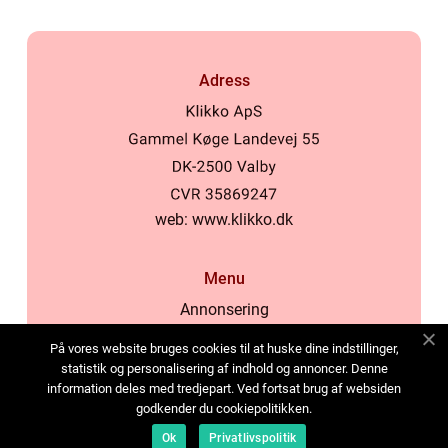
Adress
web:
www.klikko.dk
Menu
Annonsering
Om oss
På vores website bruges cookies til at huske dine indstillinger,
Cookies
statistik og personalisering af indhold og annoncer. Denne
information deles med tredjepart. Ved fortsat brug af websiden
Kontakta oss
godkender du cookiepolitikken.
Sitemap
Ok
Privatlivspolitik