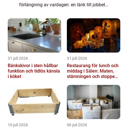
förlängning av vardagen: en länk till jobbet,
tåget, flyget, vårdcentralen eller nattens sista
hemresa. En välfungerande t...
31 juli 2026
31 juli 2026
Bänkskivor i sten hållbar
Restaurang för lunch och
funktion och tidlös känsla
middag i Sälen: Maten,
i köket
stämningen och stoppen
du inte vill missa
10 juli 2026
06 juli 2026