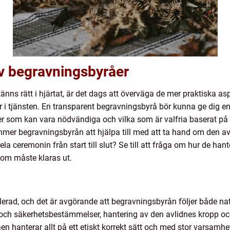
av begravningsbyråer
ns rätt i hjärtat, är det dags att överväga de mer praktiska aspe
 i tjänsten. En transparent begravningsbyrå bör kunna ge dig e
er som kan vara nödvändiga och vilka som är valfria baserat på
ommer begravningsbyrån att hjälpa till med att ta hand om den avl
a ceremonin från start till slut? Se till att fråga om hur de ha
som måste klaras ut.
erad, och det är avgörande att begravningsbyrån följer både nat
 och säkerhetsbestämmelser, hantering av den avlidnes kropp och
n hanterar allt på ett etiskt korrekt sätt och med stor varsamhet