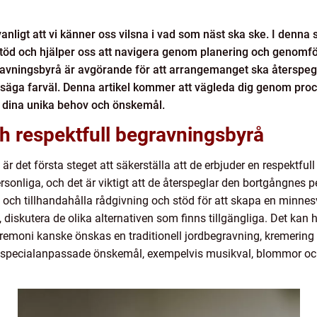
anligt att vi känner oss vilsna i vad som näst ska ske. I denna 
stöd och hjälper oss att navigera genom planering och genomf
ravningsbyrå är avgörande för att arrangemanget ska återspeg
t säga farväl. Denna artikel kommer att vägleda dig genom proce
 dina unika behov och önskemål.
ch respektfull begravningsbyrå
är det första steget att säkerställa att de erbjuder en respektfu
nliga, och det är viktigt att de återspeglar den bortgångnes pe
ch tillhandahålla rådgivning och stöd för att skapa en minnes
iskutera de olika alternativen som finns tillgängliga. Det kan h
ceremoni kanske önskas en traditionell jordbegravning, kremering
ed specialanpassade önskemål, exempelvis musikval, blommor o