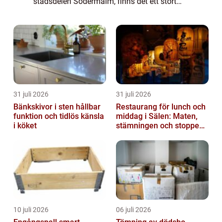
stadsdelen Södermalm, finns det ett stort
utbud av tandvårdsalternativ...
31 juli 2026
31 juli 2026
Bänkskivor i sten hållbar
Restaurang för lunch och
funktion och tidlös känsla
middag i Sälen: Maten,
i köket
stämningen och stoppen
du inte vill missa
10 juli 2026
06 juli 2026