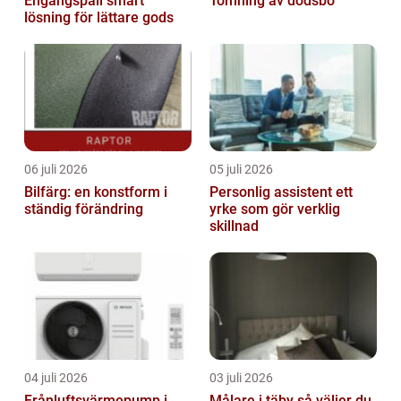
Engångspall smart
Tömning av dödsbo
lösning för lättare gods
06 juli 2026
05 juli 2026
Bilfärg: en konstform i
Personlig assistent ett
ständig förändring
yrke som gör verklig
skillnad
04 juli 2026
03 juli 2026
Frånluftsvärmepump i
Målare i täby så väljer du