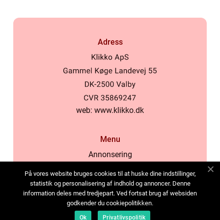
Adress
web:
www.klikko.dk
Menu
Annonsering
Om oss
På vores website bruges cookies til at huske dine indstillinger,
Cookies
statistik og personalisering af indhold og annoncer. Denne
information deles med tredjepart. Ved fortsat brug af websiden
Kontakta oss
godkender du cookiepolitikken.
Sitemap
Ok
Privatlivspolitik