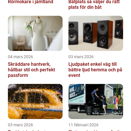
Rörmokare i jämtland
Båtplats så väljer du rätt
plats för din båt
04 mars 2026
03 mars 2026
Skräddare hantverk,
Ljudpaket enkel väg till
hållbar stil och perfekt
bättre ljud hemma och på
passform
event
03 mars 2026
11 februari 2026