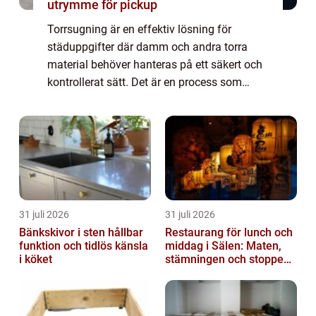
utrymme för pickup
Torrsugning är en effektiv lösning för
städuppgifter där damm och andra torra
material behöver hanteras på ett säkert och
kontrollerat sätt. Det är en process som
används i många olika sam...
31 juli 2026
31 juli 2026
Bänkskivor i sten hållbar
Restaurang för lunch och
funktion och tidlös känsla
middag i Sälen: Maten,
i köket
stämningen och stoppen
du inte vill missa