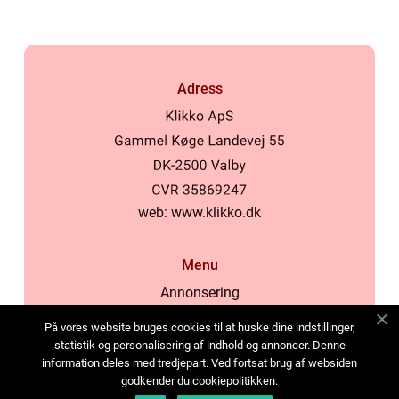
Adress
web:
www.klikko.dk
Menu
Annonsering
Om oss
På vores website bruges cookies til at huske dine indstillinger,
Cookies
statistik og personalisering af indhold og annoncer. Denne
information deles med tredjepart. Ved fortsat brug af websiden
Kontakta oss
godkender du cookiepolitikken.
Sitemap