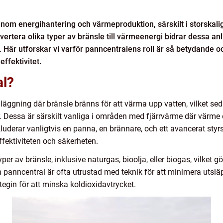
 inom energihantering och värmeproduktion, särskilt i storskali
rtera olika typer av bränsle till värmeenergi bidrar dessa anläg
Här utforskar vi varför panncentralens roll är så betydande o
ffektivitet.
al?
läggning där bränsle bränns för att värma upp vatten, vilket se
r. Dessa är särskilt vanliga i områden med fjärrvärme där värme 
luderar vanligtvis en panna, en brännare, och ett avancerat sty
ffektiviteten och säkerheten.
per av bränsle, inklusive naturgas, bioolja, eller biogas, vilket
rn panncentral är ofta utrustad med teknik för att minimera utsl
rategin för att minska koldioxidavtrycket.