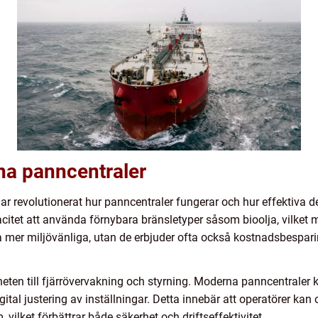
a panncentraler
r revolutionerat hur panncentraler fungerar och hur effektiva d
itet att använda förnybara bränsletyper såsom bioolja, vilket 
a mer miljövänliga, utan de erbjuder ofta också kostnadsbespari
eten till fjärrövervakning och styrning. Moderna panncentraler
igital justering av inställningar. Detta innebär att operatörer k
vilket förbättrar både säkerhet och driftseffektivitet.