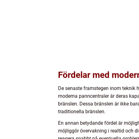
Fördelar med modern
De senaste framstegen inom teknik ha
moderna panncentraler är deras kapac
bränslen. Dessa bränslen är ikke bar
traditionella bränslen.
En annan betydande fördel är möjligh
möjliggör övervakning i realtid och d
reagera snabbt på eventuella problem, 