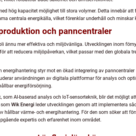
ed hög kapacitet möjlighet till stora volymer. Detta innebär att f
 centrala energikälla, vilket förenklar underhåll och minskar 
iproduktion och panncentraler
li ännu mer effektiva och miljövänliga. Utvecklingen inom förn
s för att reducera miljöpåverkan, vilket passar med den globala 
 energihantering styr mot en ökad integrering av panncentraler
luderar användningen av digitala plattformar för analys och optim
hållbar energiförsörjning.
 som AI-baserad analys och IoT-sensorteknik, blir det möjligt att
g som
Wik Energi
leder utvecklingen genom att implementera såda
v hållbar värme- och energihantering. För den som söker att fö
upgående expertis och erfarenhet inom området.