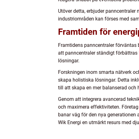
Utöver detta, erbjuder panncentraler m
industriområden kan förses med samma
Framtiden för energ
Framtidens panncentraler förväntas b
att panncentraler ständigt förbättra
lösningar.
Forskningen inom smarta nätverk och
skapa holistiska lösningar. Detta ink
till att skapa en mer balanserad och 
Genom att integrera avancerad teknik,
och maximera effektiviteten. Företa
banar väg för den nya generationen a
Wik Energi en utmärkt resurs med dj