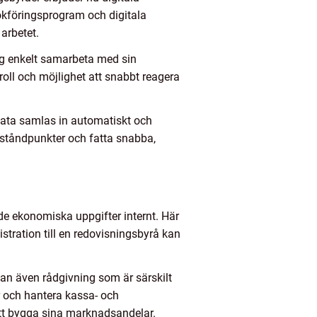
okföringsprogram och digitala
arbetet.
ag enkelt samarbeta med sin
roll och möjlighet att snabbt reagera
sdata samlas in automatiskt och
a ståndpunkter och fatta snabba,
e ekonomiska uppgifter internt. Här
stration till en redovisningsbyrå kan
an även rådgivning som är särskilt
er och hantera kassa- och
r att bygga sina marknadsandelar.