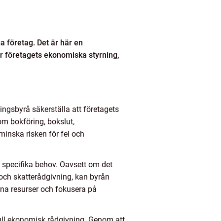
 företag. Det är här en
r företagets ekonomiska styrning,
ningsbyrå säkerställa att företagets
om bokföring, bokslut,
inska risken för fel och
 specifika behov. Oavsett om det
och skatterådgivning, kan byrån
sina resurser och fokusera på
efull ekonomisk rådgivning. Genom att