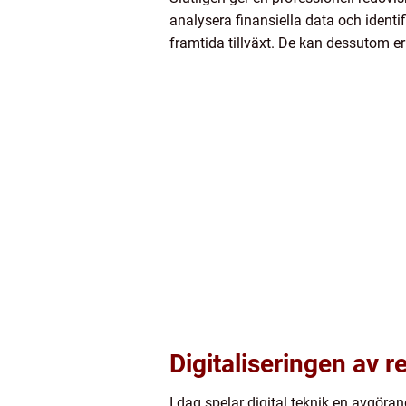
analysera finansiella data och identif
framtida tillväxt. De kan dessutom e
Digitaliseringen av r
I dag spelar digital teknik en avgöra