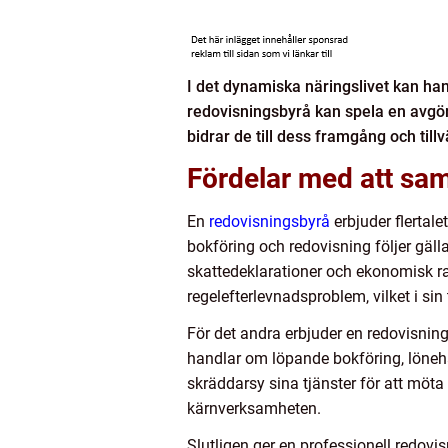
I det dynamiska näringslivet kan ha
redovisningsbyrå kan spela en avgör
bidrar de till dess framgång och tillv
Fördelar med att sa
En
redovisningsbyrå
erbjuder flertale
bokföring och redovisning följer gäll
skattedeklarationer och ekonomisk ra
regelefterlevnadsproblem, vilket i sin t
För det andra erbjuder en redovisnin
handlar om löpande bokföring, löneh
skräddarsy sina tjänster för att möta
kärnverksamheten.
Slutligen ger en professionell redovi