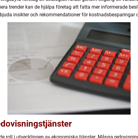
iera trender kan de hjälpa företag att fatta mer informerade besl
rbjuda insikter och rekommendationer för kostnadsbesparingar oc
edovisningstjänster
nde roll i utvecklingen av ekonomiska tjänster. Många redovisnin