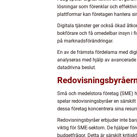
lösningar som förenklar och effekti
plattformar kan företagen hantera si
Digitala tjänster ger också ökad åt
bokförare och få omedelbar insyn i fi
på marknadsförändringar.
En av de främsta fördelarna med digi
analyseras med hjälp av avancerade v
datadrivna beslut.
Redovisningsbyråern
Små och medelstora företag (SME) ha
spelar redovisningsbyråer en särskilt
dessa företag koncentrera sina resu
Redovisningsbyråer erbjuder inte bar
viktig för SME-sektorn. De hjälper fö
budgetfrågor. Detta är särskilt kritis