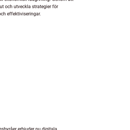
ut och utveckla strategier för
h effektiviseringar.
gsbyråer erbjuder nu digitala