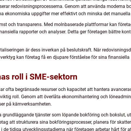
viserar redovisningsprocesserna. Genom att använda moderna b
na ekonomiska uppgifter mer effektivt och minska det manuella 
komst och transparens. Med molnbaserade plattformar kan föret
nansiella rapporter och analyser. Detta ger företagen bättre kont
taliseringen är dess inverkan på beslutskraft. När redovisning
erktyg kan företag få en djupare förståelse för sina finansiell
as roll i SME-sektorn
r ofta begränsade resurser och kapacitet att hantera avancerad
 viktig roll. Genom att överlåta ekonomihantering och löneadmini
rser på kärnverksamheten.
a grundläggande tjänster som löpande bokföring och bokslut, ut
retag att strukturera sina bokföringsprocesser, planera för skatt
kt i de tidiga utvecklingsstadierna när företagen arbetar hårt fö