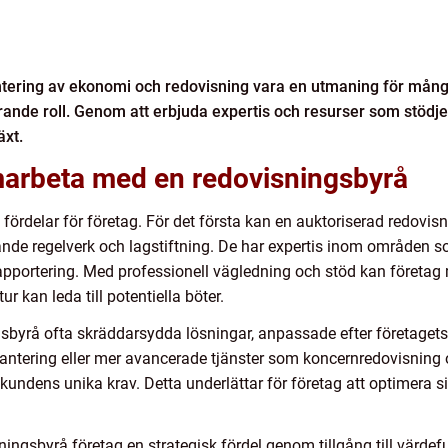
ntering av ekonomi och redovisning vara en utmaning för många
ande roll. Genom att erbjuda expertis och resurser som stödje
äxt.
marbeta med en redovisningsbyrå
t fördelar för företag. För det första kan en auktoriserad redovis
ande regelverk och lagstiftning. De har expertis inom områden s
pportering. Med professionell vägledning och stöd kan företag m
ur kan leda till potentiella böter.
gsbyrå ofta skräddarsydda lösningar, anpassade efter företagets
antering eller mer avancerade tjänster som koncernredovisning 
 kundens unika krav. Detta underlättar för företag att optimera 
sningsbyrå företag en strategisk fördel genom tillgång till värd