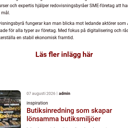
urser och expertis hjälper redovisningsbyråer SME-företag att h
a mål.
dovisningsbyrå fungerar kan man blicka mot ledande aktörer som A
e för alla typer av företag. Med fokus på digitalisering och rå
kerställa en stabil ekonomisk framtid.
Läs fler inlägg här
07 augusti 2026
admin
inspiration
Butiksinredning som skapar
lönsamma butiksmiljöer