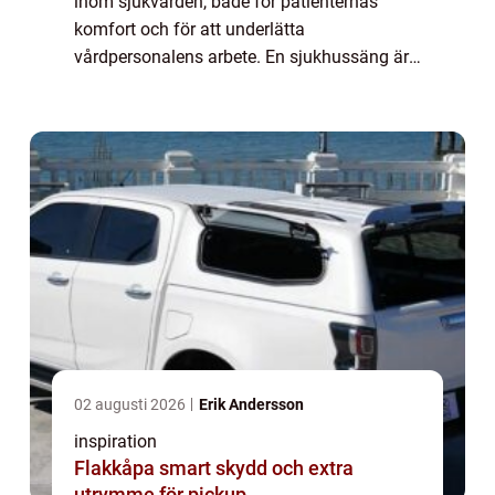
inom sjukvården, både för patienternas
komfort och för att underlätta
vårdpersonalens arbete. En sjukhussäng är
speciellt utformad för att erbjuda en bek...
02 augusti 2026
Erik Andersson
inspiration
Flakkåpa smart skydd och extra
utrymme för pickup