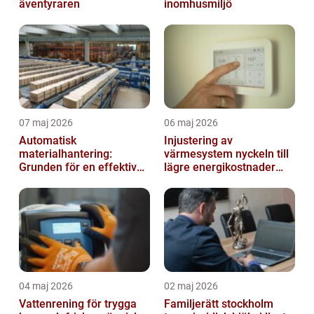
äventyraren
inomhusmiljö
07 maj 2026
06 maj 2026
Automatisk
Injustering av
materialhantering:
värmesystem nyckeln till
Grunden för en effektiv
lägre energikostnader
och säker arbetsplats
och jämnare
inomhusklimat
04 maj 2026
02 maj 2026
Vattenrening för trygga
Familjerätt stockholm