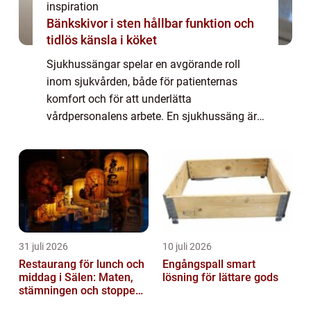
inspiration
Bänkskivor i sten hållbar funktion och
tidlös känsla i köket
Sjukhussängar spelar en avgörande roll
inom sjukvården, både för patienternas
komfort och för att underlätta
vårdpersonalens arbete. En sjukhussäng är
speciellt utformad för att erbjuda en bek...
31 juli 2026
10 juli 2026
Restaurang för lunch och
Engångspall smart
middag i Sälen: Maten,
lösning för lättare gods
stämningen och stoppen
du inte vill missa