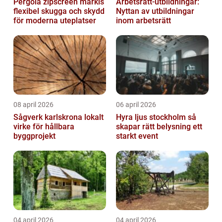
Pergola zipscreen markis
Arbetsrätt-utbildningar:
flexibel skugga och skydd
Nyttan av utbildningar
för moderna uteplatser
inom arbetsrätt
08 april 2026
06 april 2026
Sågverk karlskrona lokalt
Hyra ljus stockholm så
virke för hållbara
skapar rätt belysning ett
byggprojekt
starkt event
04 april 2026
04 april 2026