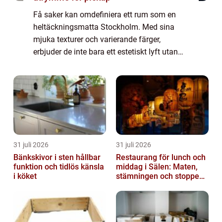
Få saker kan omdefiniera ett rum som en
heltäckningsmatta Stockholm. Med sina
mjuka texturer och varierande färger,
erbjuder de inte bara ett estetiskt lyft utan
även praktiska fördelar som ljuddämpning
och värmeis...
31 juli 2026
31 juli 2026
Bänkskivor i sten hållbar
Restaurang för lunch och
funktion och tidlös känsla
middag i Sälen: Maten,
i köket
stämningen och stoppen
du inte vill missa