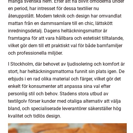
många svenska hem. Efter att ha blivit omoderna under
en period, har intresset för dessa textilier nu
återuppstått. Modern teknik och design har omvandlat
mattan från en dammsamlare till en chic, lättskött
inredningsdetalj. Dagens heltäckningsmattor är
framtagna för att vara hållbara och estetiskt tilltalande,
vilket gör dem till ett praktiskt val för både barnfamiljer
och professionella miljöer.
I Stockholm, där behovet av ljudisolering och komfort är
stort, har heltäckningsmattorna funnit sin plats igen. De
erbjuds i en rad olika material och färger, vilket gör det
enkelt för konsumenter att anpassa sina val efter
personlig stil och behov. Stadens stora utbud av
textilgolv förser kunder med otaliga alternativ att välja
bland, och specialiserade leverantörer säkerställer hög
kvalitet och tidlös design.