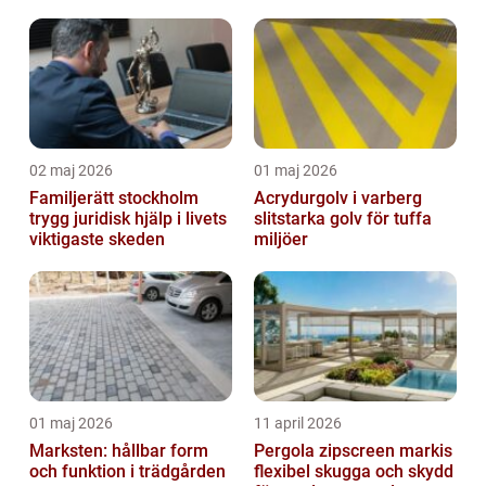
och jämnare
inomhusklimat
02 maj 2026
01 maj 2026
Familjerätt stockholm
Acrydurgolv i varberg
trygg juridisk hjälp i livets
slitstarka golv för tuffa
viktigaste skeden
miljöer
01 maj 2026
11 april 2026
Marksten: hållbar form
Pergola zipscreen markis
och funktion i trädgården
flexibel skugga och skydd