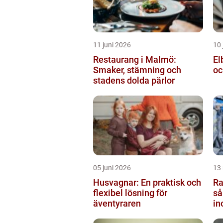
11 juni 2026
10 
Restaurang i Malmö:
El
Smaker, stämning och
oc
stadens dolda pärlor
05 juni 2026
13
Husvagnar: En praktisk och
Ra
flexibel lösning för
så
äventyraren
in