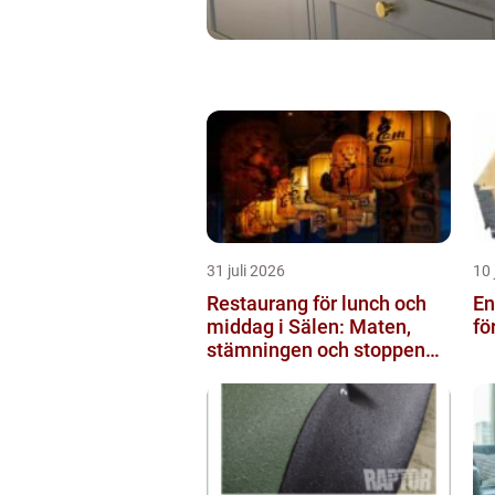
31 juli 2026
10 
Restaurang för lunch och
Engå
middag i Sälen: Maten,
fö
stämningen och stoppen
du inte vill missa