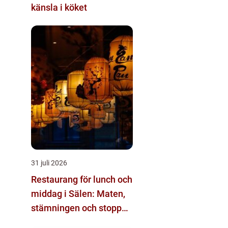
känsla i köket
31 juli 2026
Restaurang för lunch och
middag i Sälen: Maten,
stämningen och stoppen
du inte vill missa