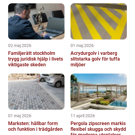
och jämnare
inomhusklimat
02 maj 2026
01 maj 2026
Familjerätt stockholm
Acrydurgolv i varberg
trygg juridisk hjälp i livets
slitstarka golv för tuffa
viktigaste skeden
miljöer
01 maj 2026
11 april 2026
Marksten: hållbar form
Pergola zipscreen markis
och funktion i trädgården
flexibel skugga och skydd
för moderna uteplatser