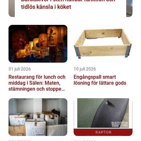
tidlös känsla i köket
31 juli 2026
10 juli 2026
Restaurang för lunch och
Engångspall smart
middag i Sälen: Maten,
lösning för lättare gods
stämningen och stoppen
du inte vill missa