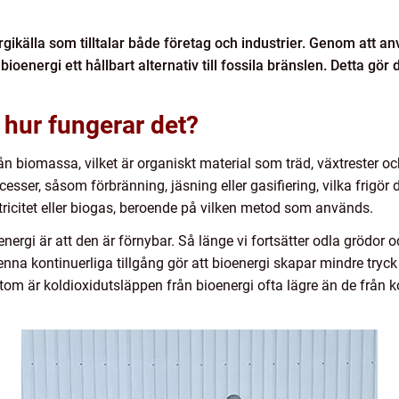
rgikälla som tilltalar både företag och industrier. Genom att 
energi ett hållbart alternativ till fossila bränslen. Detta gör d
 hur fungerar det?
ån biomassa, vilket är organiskt material som träd, växtrester o
esser, såsom förbränning, jäsning eller gasifiering, vilka frigör
ktricitet eller biogas, beroende på vilken metod som används.
ergi är att den är förnybar. Så länge vi fortsätter odla grödor oc
nna kontinuerliga tillgång gör att bioenergi skapar mindre tryc
om är koldioxidutsläppen från bioenergi ofta lägre än de från kon