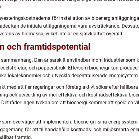
.
a investeringskostnaderna för installation av bioenergianläggnin
nader, kan de initiala utläggningarna vara avskräckande. Dessuto
everans av biomassa, vilket inte är en självklarhet överallt.
 och framtidspotential
ka sammanhang. Den är särskilt användbar inom industrier som 
edelsföretag och pappersbruk. Eftersom bioenergi kan produceras
rka lokalekonomier och utveckla decentraliserade energisystem.
takt med att fler regeringar och företag aktivt söker efter hållbar
ning och utveckling av mer effektiva och kostnadseffektiva bioen
. Det råder ingen tvekan om att bioenergi kommer att spela en vikti
ige som överväger att implementera bioenergi i sina energisyste
ngagemang för att tillhandahålla kostnads- och miljösmarta energ
hållbar framtid.