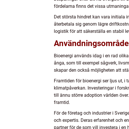
fördelarna finns det vissa utmaningar
Det största hindret kan vara initial
återbetala sig genom lägre driftkost
logistik för att säkerställa en stabil l
Användningsområden
Bioenergi används idag i en rad oli
ånga, som till exempel sågverk, livsm
skapar den också möjligheten att stä
Framtiden för bioenergi ser ljus ut, i 
klimatpåverkan. Investeringar i forsk
till ännu större adoption världen över
framtid.
För de företag och industrier i Sver
och expertis. Deras erfarenhet och e
partner för de som vill investera i en 