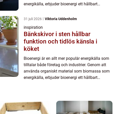
energikälla, erbjuder bioenergi ett hållbart
alternativ till fossi...
31 juli 2026
Viktoria Uddenholm
inspiration
Bänkskivor i sten hållbar
funktion och tidlös känsla i
köket
Bioenergi är en allt mer populär energikälla som
tilltalar både företag och industrier. Genom att
använda organiskt material som biomassa som
energikälla, erbjuder bioenergi ett hållbart
alternativ till fossi...