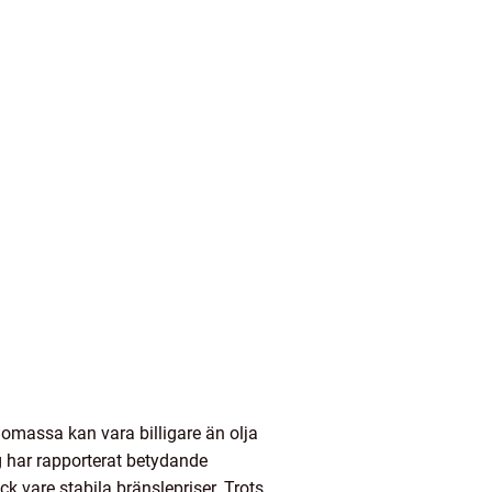
Biomassa kan vara billigare än olja
g har rapporterat betydande
ack vare stabila bränslepriser. Trots