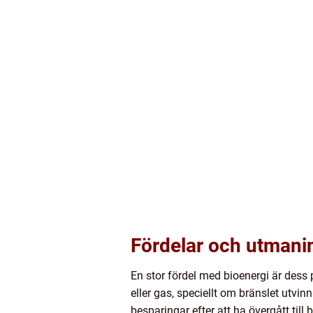
Fördelar och utmani
En stor fördel med bioenergi är dess p
eller gas, speciellt om bränslet utvi
besparingar efter att ha övergått till 