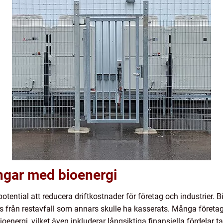
ngar med bioenergi
otential att reducera driftkostnader för företag och industrier. 
nns från restavfall som annars skulle ha kasserats. Många företa
bioenergi, vilket även inkluderar långsiktiga finansiella fördelar t