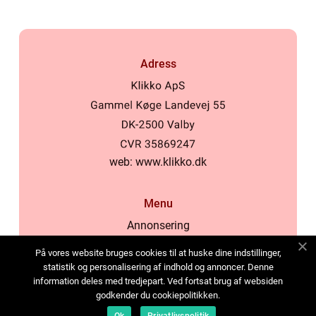
Adress
web:
www.klikko.dk
Menu
Annonsering
Om oss
På vores website bruges cookies til at huske dine indstillinger,
Cookies
statistik og personalisering af indhold og annoncer. Denne
information deles med tredjepart. Ved fortsat brug af websiden
Kontakta oss
godkender du cookiepolitikken.
Sitemap