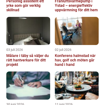
Personlig assistent ett
Frånluftsvärmepump i
yrke som gör verklig
Ystad – energieffektiv
skillnad
uppvärmning för ditt hem
03 juli 2026
02 juli 2026
Målare i täby så väljer du
Konferens halmstad när
rätt hantverkare för ditt
hav, golf och möten går
projekt
hand i hand
30 juni 2026
11 juni 2026