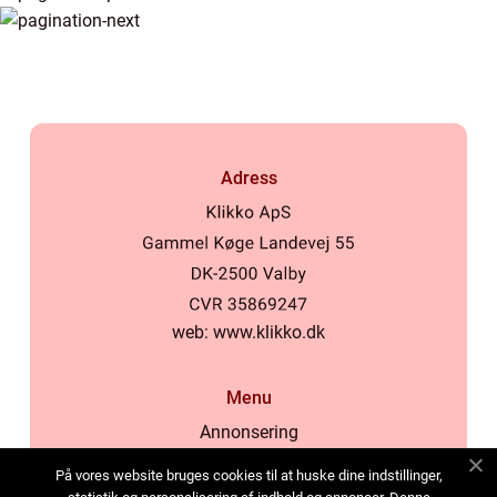
Adress
web:
www.klikko.dk
Menu
Annonsering
Om oss
På vores website bruges cookies til at huske dine indstillinger,
Cookies