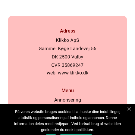
Adress
web:
www.klikko.dk
Menu
Annonsering
Om oss
På vores website bruges cookies til at huske dine indstillinger,
Cookies
statistik og personalisering af indhold og annoncer. Denne
information deles med tredjepart. Ved fortsat brug af websiden
Kontakta oss
godkender du cookiepolitikken.
Sitemap