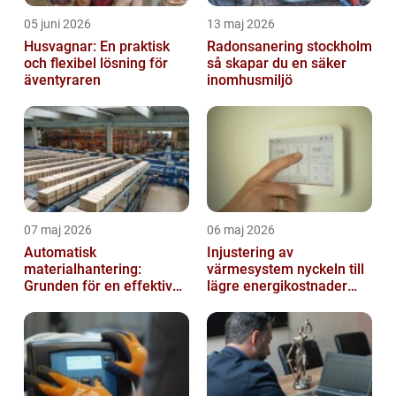
05 juni 2026
13 maj 2026
Husvagnar: En praktisk
Radonsanering stockholm
och flexibel lösning för
så skapar du en säker
äventyraren
inomhusmiljö
07 maj 2026
06 maj 2026
Automatisk
Injustering av
materialhantering:
värmesystem nyckeln till
Grunden för en effektiv
lägre energikostnader
och säker arbetsplats
och jämnare
inomhusklimat