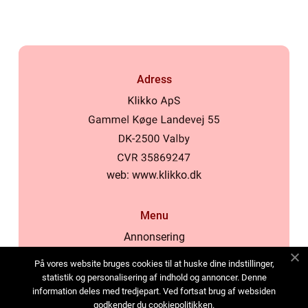
Adress
web:
www.klikko.dk
Menu
Annonsering
Om oss
På vores website bruges cookies til at huske dine indstillinger,
Cookies
statistik og personalisering af indhold og annoncer. Denne
information deles med tredjepart. Ved fortsat brug af websiden
Kontakta oss
godkender du cookiepolitikken.