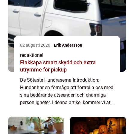
02 augusti 2026
Erik Andersson
redaktionel
Flakkåpa smart skydd och extra
utrymme för pickup
De Sötaste Hundraserna Introduktion:
Hundar har en förmåga att förtrolla oss med
sina bedårande utseenden och charmiga
personligheter. I denna artikel kommer vi att
utforska de sötaste hundraserna och
upptäcka vad som gör dem så
oemotståndliga för må...