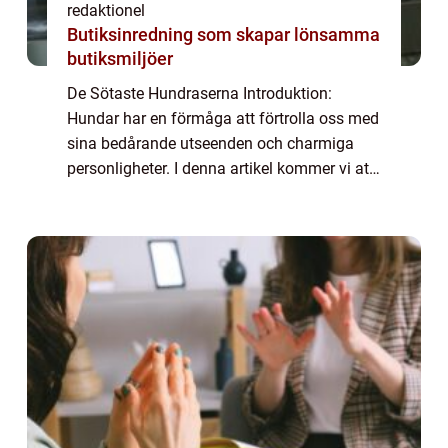
redaktionel
Butiksinredning som skapar lönsamma
butiksmiljöer
De Sötaste Hundraserna Introduktion:
Hundar har en förmåga att förtrolla oss med
sina bedårande utseenden och charmiga
personligheter. I denna artikel kommer vi att
utforska de sötaste hundraserna och
upptäcka vad som gör dem så
oemotståndliga för må...