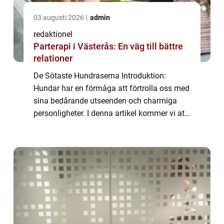
03 augusti 2026
admin
redaktionel
Parterapi i Västerås: En väg till bättre
relationer
De Sötaste Hundraserna Introduktion:
Hundar har en förmåga att förtrolla oss med
sina bedårande utseenden och charmiga
personligheter. I denna artikel kommer vi att
utforska de sötaste hundraserna och
upptäcka vad som gör dem så
oemotståndliga för må...