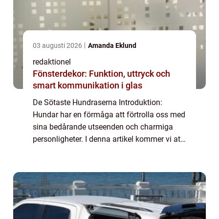
03 augusti 2026
Amanda Eklund
redaktionel
Fönsterdekor: Funktion, uttryck och
smart kommunikation i glas
De Sötaste Hundraserna Introduktion:
Hundar har en förmåga att förtrolla oss med
sina bedårande utseenden och charmiga
personligheter. I denna artikel kommer vi att
utforska de sötaste hundraserna och
upptäcka vad som gör dem så
oemotståndliga för må...