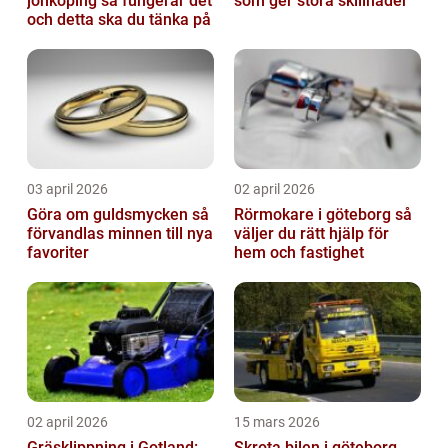
jönköping så fungerar det
som ger stora skillnader
och detta ska du tänka på
03 april 2026
02 april 2026
Göra om guldsmycken så
Rörmokare i göteborg så
förvandlas minnen till nya
väljer du rätt hjälp för
favoriter
hem och fastighet
02 april 2026
15 mars 2026
Gräsklippning i Gotland:
Skrota bilen i göteborg