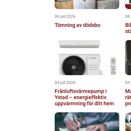
06 juli 2026
06 
Tömning av dödsbo
Bi
st
04 juli 2026
03 
Frånluftsvärmepump i
Måla
Ystad – energieffektiv
rä
uppvärmning för ditt hem
pr