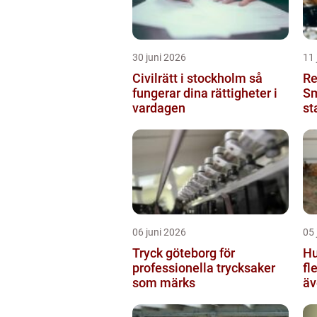
30 juni 2026
11 
Civilrätt i stockholm så
Re
fungerar dina rättigheter i
Sm
vardagen
st
06 juni 2026
05 
Tryck göteborg för
Hu
professionella trycksaker
fl
som märks
äv