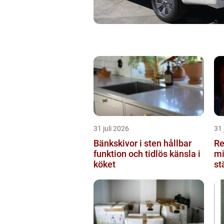
31 juli 2026
31 
Bänkskivor i sten hållbar
Re
funktion och tidlös känsla i
mi
köket
st
du