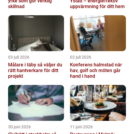
yrke som gör verklig
Ystad – energieffektiv
skillnad
uppvärmning för ditt hem
03 juli 2026
02 juli 2026
Målare i täby så väljer du
Konferens halmstad när
rätt hantverkare för ditt
hav, golf och möten går
projekt
hand i hand
30 juni 2026
11 juni 2026