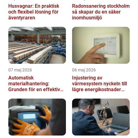
Husvagnar: En praktisk
Radonsanering stockholm
och flexibel lösning för
så skapar du en säker
äventyraren
inomhusmiljö
07 maj 2026
06 maj 2026
Automatisk
Injustering av
materialhantering:
värmesystem nyckeln till
Grunden för en effektiv
lägre energikostnader
och säker arbetsplats
och jämnare
inomhusklimat