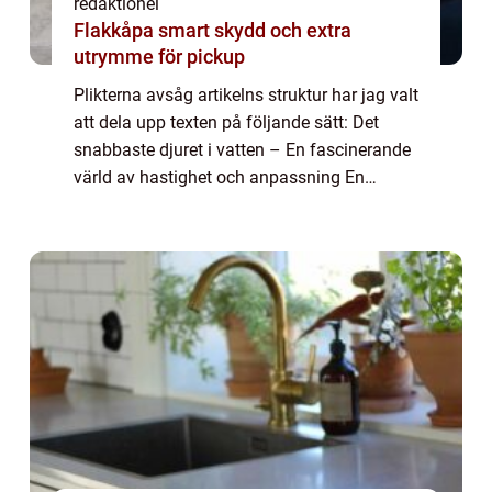
redaktionel
Flakkåpa smart skydd och extra
utrymme för pickup
Plikterna avsåg artikelns struktur har jag valt
att dela upp texten på följande sätt: Det
snabbaste djuret i vatten – En fascinerande
värld av hastighet och anpassning En
övergripande, grundlig översikt över världens
snabbaste djur i vatten En ...