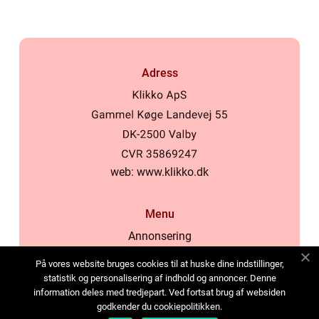
Adress
web:
www.klikko.dk
Menu
Annonsering
Om oss
På vores website bruges cookies til at huske dine indstillinger,
Cookies
statistik og personalisering af indhold og annoncer. Denne
information deles med tredjepart. Ved fortsat brug af websiden
Kontakta oss
godkender du cookiepolitikken.
Sitemap