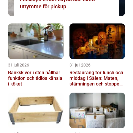
utrymme för pickup
31 juli 2026
31 juli 2026
Bänkskivor i sten hållbar
Restaurang för lunch och
funktion och tidlös känsla
middag i Sälen: Maten,
i köket
stämningen och stoppen
du inte vill missa