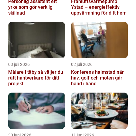
Personlig assistent ett
Frånluftsvärmepump i
yrke som gör verklig
Ystad – energieffektiv
skillnad
uppvärmning för ditt hem
03 juli 2026
02 juli 2026
Målare i täby så väljer du
Konferens halmstad när
rätt hantverkare för ditt
hav, golf och möten går
projekt
hand i hand
30 juni 2026
11 juni 2026