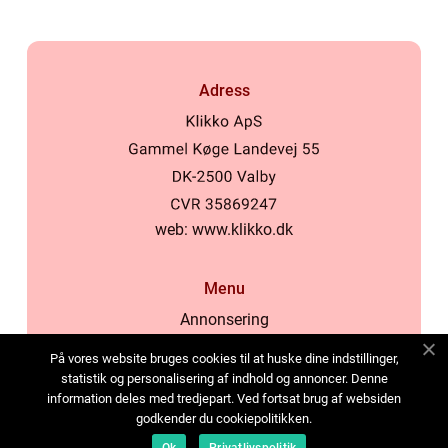
Adress
web:
www.klikko.dk
Menu
Annonsering
Om oss
På vores website bruges cookies til at huske dine indstillinger,
Cookies
statistik og personalisering af indhold og annoncer. Denne
information deles med tredjepart. Ved fortsat brug af websiden
Kontakta oss
godkender du cookiepolitikken.
Sitemap