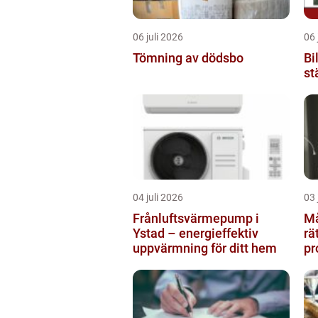
06 juli 2026
06 
Tömning av dödsbo
Bi
st
04 juli 2026
03 
Frånluftsvärmepump i
Måla
Ystad – energieffektiv
rä
uppvärmning för ditt hem
pr