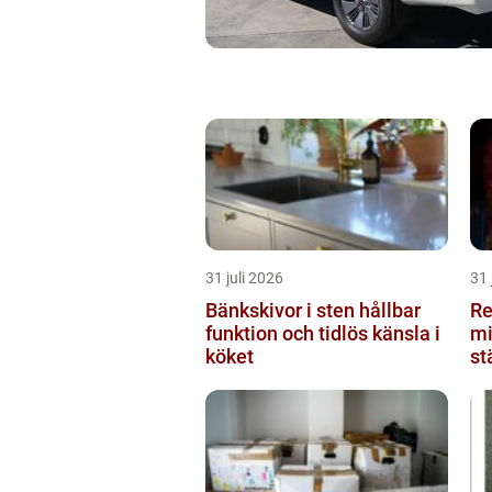
31 juli 2026
31 
Bänkskivor i sten hållbar
Re
funktion och tidlös känsla i
mi
köket
st
du