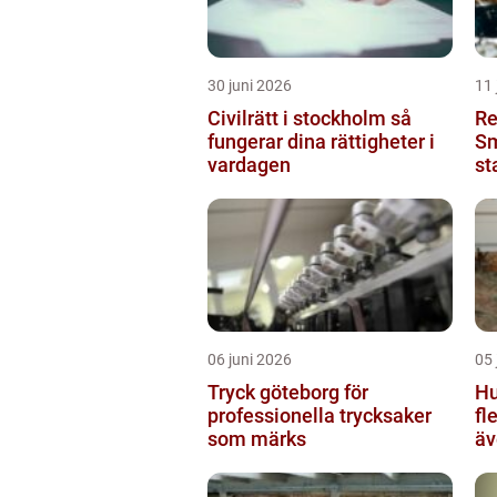
30 juni 2026
11 
Civilrätt i stockholm så
Re
fungerar dina rättigheter i
Sm
vardagen
st
06 juni 2026
05 
Tryck göteborg för
Hu
professionella trycksaker
fl
som märks
äv