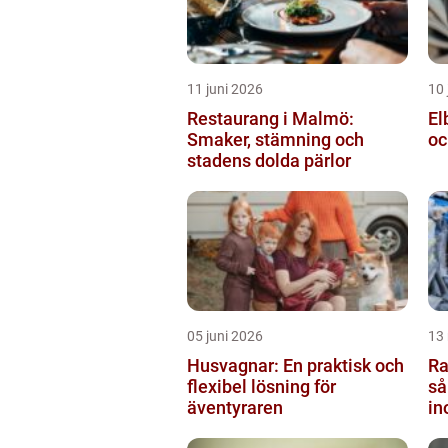
11 juni 2026
10 
Restaurang i Malmö:
El
Smaker, stämning och
oc
stadens dolda pärlor
05 juni 2026
13
Husvagnar: En praktisk och
Ra
flexibel lösning för
så
äventyraren
in