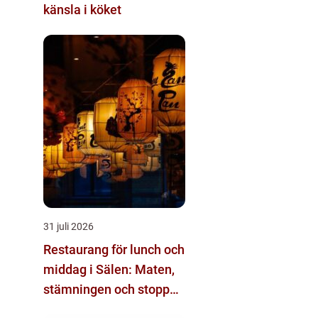
känsla i köket
31 juli 2026
Restaurang för lunch och
middag i Sälen: Maten,
stämningen och stoppen
du inte vill missa