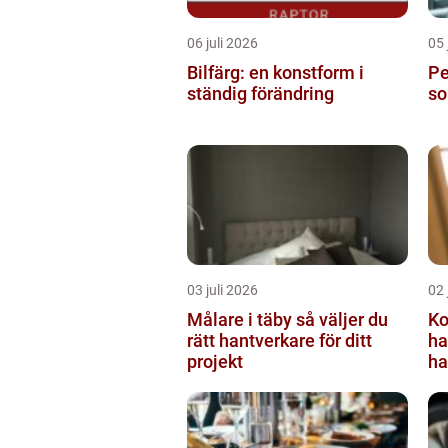
06 juli 2026
05 
Bilfärg: en konstform i
Per
ständig förändring
so
03 juli 2026
02 
Målare i täby så väljer du
Ko
rätt hantverkare för ditt
ha
projekt
ha