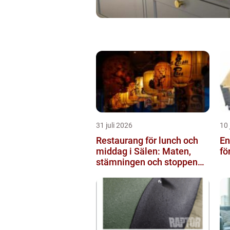
31 juli 2026
10 
Restaurang för lunch och
Engå
middag i Sälen: Maten,
fö
stämningen och stoppen
du inte vill missa