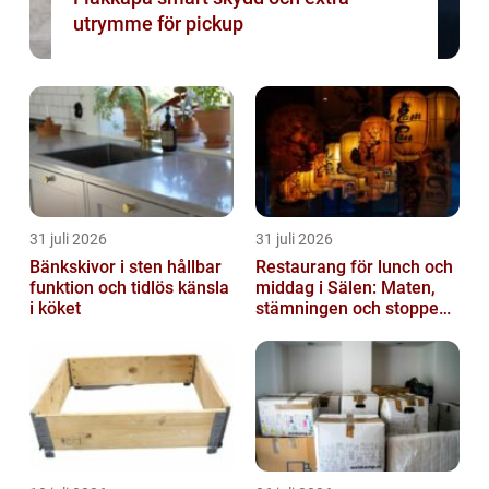
utrymme för pickup
31 juli 2026
31 juli 2026
Bänkskivor i sten hållbar
Restaurang för lunch och
funktion och tidlös känsla
middag i Sälen: Maten,
i köket
stämningen och stoppen
du inte vill missa