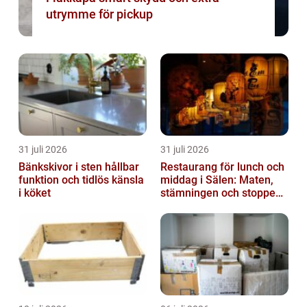
utrymme för pickup
31 juli 2026
31 juli 2026
Bänkskivor i sten hållbar
Restaurang för lunch och
funktion och tidlös känsla
middag i Sälen: Maten,
i köket
stämningen och stoppen
du inte vill missa