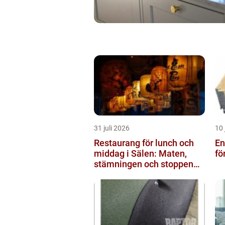
31 juli 2026
10 
Restaurang för lunch och
Engå
middag i Sälen: Maten,
fö
stämningen och stoppen
du inte vill missa