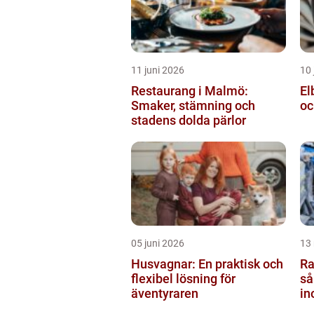
11 juni 2026
10 
Restaurang i Malmö:
El
Smaker, stämning och
oc
stadens dolda pärlor
05 juni 2026
13
Husvagnar: En praktisk och
Ra
flexibel lösning för
så
äventyraren
in