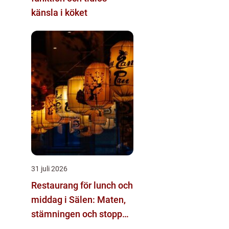
känsla i köket
31 juli 2026
Restaurang för lunch och
middag i Sälen: Maten,
stämningen och stoppen
du inte vill missa