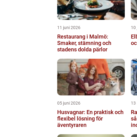
11 juni 2026
10 
Restaurang i Malmö:
El
Smaker, stämning och
oc
stadens dolda pärlor
05 juni 2026
13
Husvagnar: En praktisk och
Ra
flexibel lösning för
så
äventyraren
in