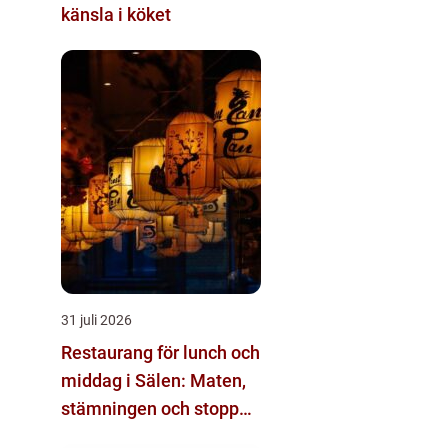
känsla i köket
31 juli 2026
Restaurang för lunch och
middag i Sälen: Maten,
stämningen och stoppen
du inte vill missa