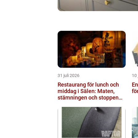
31 juli 2026
10 
Restaurang för lunch och
Engå
middag i Sälen: Maten,
fö
stämningen och stoppen
du inte vill missa