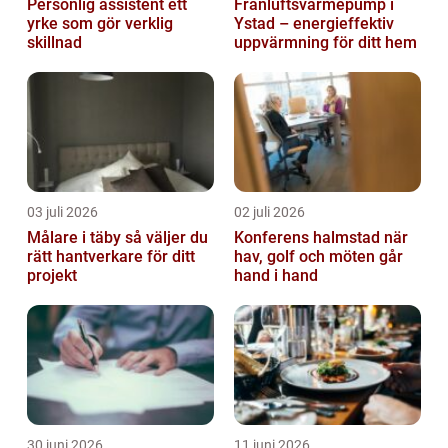
Personlig assistent ett
Frånluftsvärmepump i
yrke som gör verklig
Ystad – energieffektiv
skillnad
uppvärmning för ditt hem
03 juli 2026
02 juli 2026
Målare i täby så väljer du
Konferens halmstad när
rätt hantverkare för ditt
hav, golf och möten går
projekt
hand i hand
30 juni 2026
11 juni 2026