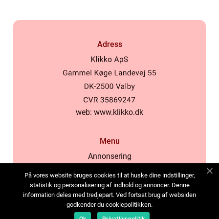
Adress
web:
www.klikko.dk
Menu
Annonsering
Om oss
På vores website bruges cookies til at huske dine indstillinger,
Cookies
statistik og personalisering af indhold og annoncer. Denne
information deles med tredjepart. Ved fortsat brug af websiden
Kontakta oss
godkender du cookiepolitikken.
Sitemap