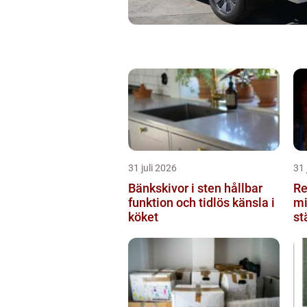
31 juli 2026
31 
Bänkskivor i sten hållbar
Re
funktion och tidlös känsla i
mi
köket
st
du