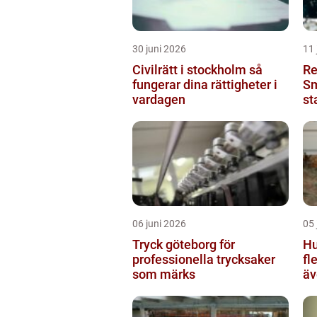
30 juni 2026
11 
Civilrätt i stockholm så
Re
fungerar dina rättigheter i
Sm
vardagen
st
06 juni 2026
05 
Tryck göteborg för
Hu
professionella trycksaker
fl
som märks
äv