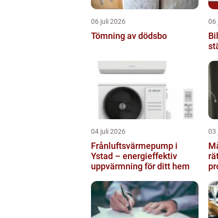
06 juli 2026
06 
Tömning av dödsbo
Bi
st
04 juli 2026
03 
Frånluftsvärmepump i
Måla
Ystad – energieffektiv
rä
uppvärmning för ditt hem
pr