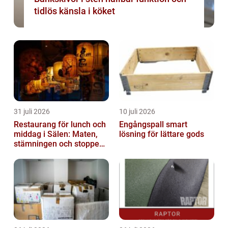
tidlös känsla i köket
31 juli 2026
10 juli 2026
Restaurang för lunch och
Engångspall smart
middag i Sälen: Maten,
lösning för lättare gods
stämningen och stoppen
du inte vill missa