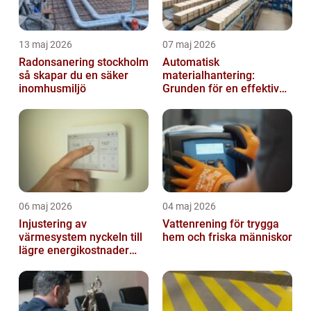
13 maj 2026
07 maj 2026
Radonsanering stockholm
Automatisk
så skapar du en säker
materialhantering:
inomhusmiljö
Grunden för en effektiv
och säker arbetsplats
06 maj 2026
04 maj 2026
Injustering av
Vattenrening för trygga
värmesystem nyckeln till
hem och friska människor
lägre energikostnader
och jämnare
inomhusklimat