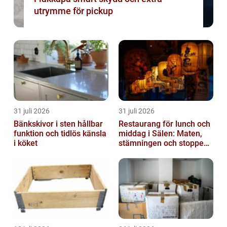
utrymme för pickup
31 juli 2026
31 juli 2026
Bänkskivor i sten hållbar
Restaurang för lunch och
funktion och tidlös känsla
middag i Sälen: Maten,
i köket
stämningen och stoppen
du inte vill missa