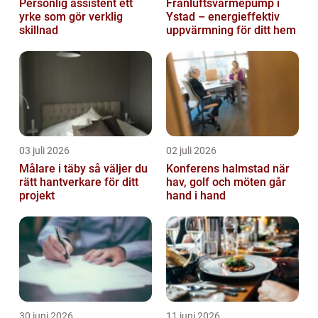
Personlig assistent ett
Frånluftsvärmepump i
yrke som gör verklig
Ystad – energieffektiv
skillnad
uppvärmning för ditt hem
03 juli 2026
02 juli 2026
Målare i täby så väljer du
Konferens halmstad när
rätt hantverkare för ditt
hav, golf och möten går
projekt
hand i hand
30 juni 2026
11 juni 2026