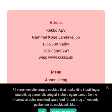
Adress
web:
www.klikko.dk
Menu
Annonsering
Om oss
På vores website bruges cookies til at huske dine indstillinger,
Cookies
statistik og personalisering af indhold og annoncer. Denne
information deles med tredjepart. Ved fortsat brug af websiden
Kontakta oss
godkender du cookiepolitikken.
Sitemap